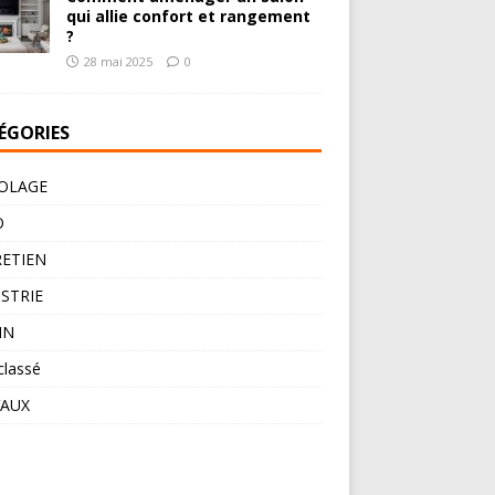
qui allie confort et rangement
?
28 mai 2025
0
ÉGORIES
OLAGE
O
ETIEN
STRIE
IN
classé
VAUX